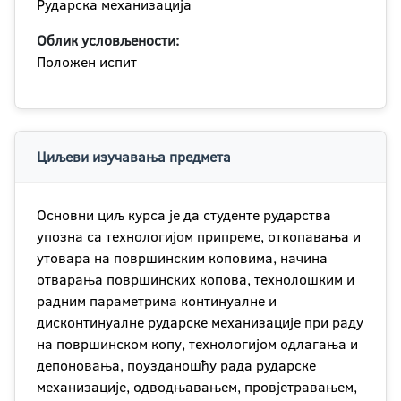
Рударска механизација
Облик условљености:
Положен испит
Циљеви изучавања предмета
Основни циљ курса је да студенте рударства
упозна са технологијом припреме, откопавања и
утовара на површинским коповима, начина
отварања површинских копова, технолошким и
радним параметрима континуалне и
дисконтинуалне рударске механизације при раду
на површинском копу, технологијом одлагања и
депоновања, поузданошћу рада рударске
механизације, одводњавањем, провјетравањем,