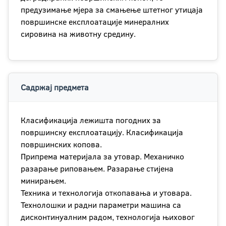
предузимање мјера за смањење штетног утицаја
површинске експлоатације минералних
сировина на животну средину.
Садржај предмета
Класификација лежишта погодних за
површинску експлоатацију. Класификација
површинских копова.
Припрема материјала за утовар. Механичко
разарање риповањем. Разарање стијена
минирањем.
Техника и технологија откопавања и утовара.
Технолошки и радни параметри машина са
дисконтинуалним радом, технологија њиховог