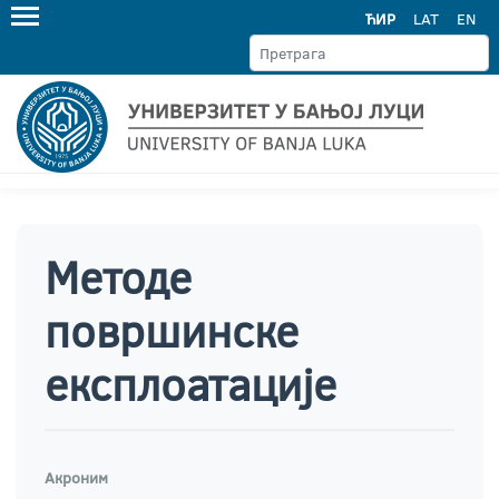
ЋИР
LAT
EN
Методе
површинске
експлоатације
Акроним