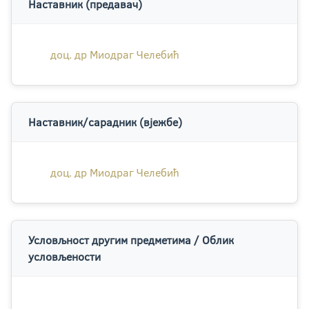
Наставник (предавач)
доц. др Миодраг Челебић
Наставник/сарадник (вјежбе)
доц. др Миодраг Челебић
Условљност другим предметима / Облик
условљености