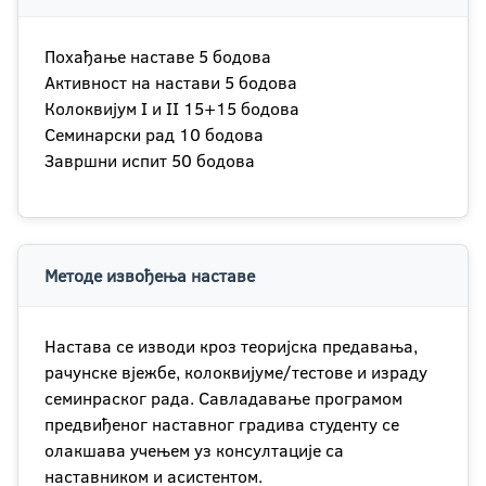
Похађање наставе 5 бодова
Активност на настави 5 бодова
Колоквијум I и II 15+15 бодова
Семинарски рад 10 бодова
Завршни испит 50 бодова
Методе извођења наставе
Настава се изводи кроз теоријска предавања,
рачунске вјежбе, колоквијуме/тестове и израду
семинраског рада. Савладавање програмом
предвиђеног наставног градива студенту се
олакшава учењем уз консултације са
наставником и асистентом.