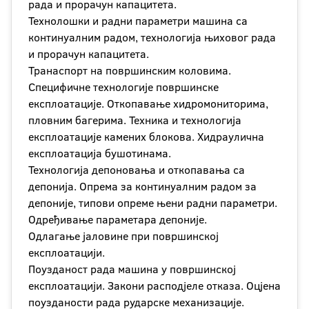
рада и прорачун капацитета.
Технолошки и радни параметри машина са
континуалним радом, технологија њиховог рада
и прорачун капацитета.
Транаспорт на површинским коловима.
Специфичне технологије површинске
експлоатације. Откопавање хидромониторима,
пловним багерима. Техника и технологија
експлоатације камених блокова. Хидраулична
експлоатација бушотинама.
Технологија депоновања и откопавања са
депонија. Опрема за континуалним радом за
депоније, типови опреме њени радни параметри.
Одређивање параметара депоније.
Одлагање јаловине при површинској
експлоатацији.
Поузданост рада машина у површинској
експлоатацији. Закони расподјеле отказа. Оцјена
поузданости рада рударске механизације.