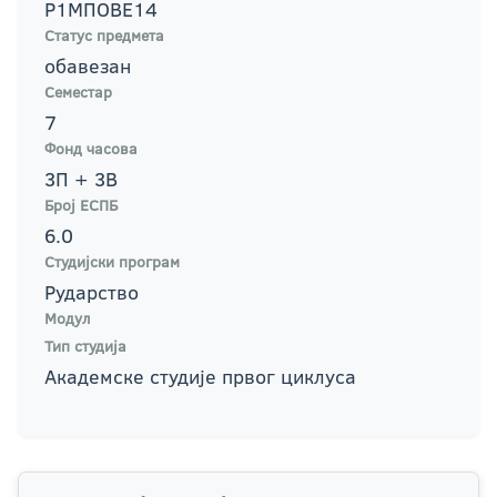
Р1МПОВЕ14
Статус предмета
обавезан
Семестар
7
Фонд часова
3П + 3В
Број ЕСПБ
6.0
Студијски програм
Рударство
Модул
Тип студија
Академске студије првог циклуса