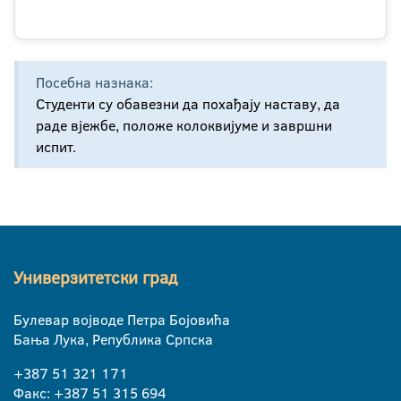
Посебна назнака:
Студенти су обавезни да похађају наставу, да
раде вјежбе, положе колоквијуме и завршни
испит.
Универзитетски град
Булевар војводе Петра Бојовића
Бања Лука, Република Српска
+387 51 321 171
Факс: +387 51 315 694