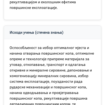
рекултивацијом и еколошким ефктима
површинске експлоатације.
Исходи учења (стечена знања)
Оспособљеност за избор оптималног мјеста и
начина отварања површинског копа, оптималне
опреме и технологије припреме материјала за
утовар, откопавање, транспорт и одлагања
откривке и минералне сировине, депоновање и
хомогенизацију минералних сировина, избор
система експлоатације, поузданости рада
рударске механизације и површинског копа,
начина одводњавања и провјетравања
површинског копа, рекултивације површина
деградираних површинским копом, те