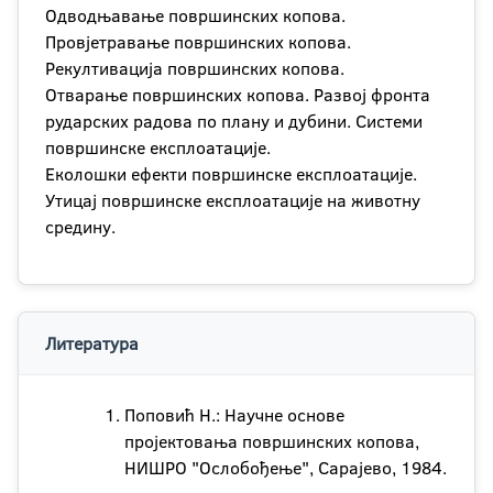
Одводњавање површинских копова.
Провјетравање површинских копова.
Рекултивација површинских копова.
Отварање површинских копова. Развој фронта
рударских радова по плану и дубини. Системи
површинске експлоатације.
Еколошки ефекти површинске експлоатације.
Утицај површинске експлоатације на животну
средину.
Литература
Поповић Н.: Научне основе
пројектовања површинских копова,
НИШРО "Ослобођење", Сарајево, 1984.