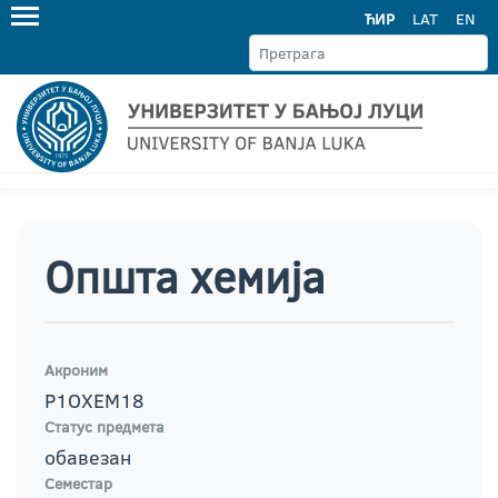
ЋИР
LAT
EN
Општа хемија
Акроним
Р1ОХЕМ18
Статус предмета
обавезан
Семестар