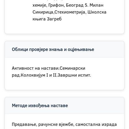
хемије, Грифон, Београд 5. Милан
Сикирица,Стехиометрија, Школска
књига Загреб
Облици провјере знања и оцјењивање
Активност на настави.Семинарски
рад.Колоквијум I и II.Завршни испит.
Методе извођења наставе
Предавање, рачунске вјежбе, самостална израда