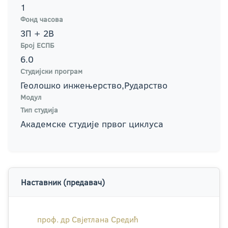
1
Фонд часова
3П + 2В
Број ЕСПБ
6.0
Студијски програм
Геолошко инжењерство,Рударство
Модул
Тип студија
Академске студије првог циклуса
Наставник (предавач)
проф. др Свјетлана Средић