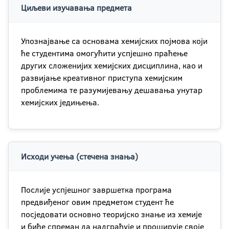
Циљеви изучавања предмета
Упознајвање са основама хемијских појмова који
ће студентима омогућити успјешно праћење
других сложенијих хемијских дисциплина, као и
развијање креативног приступа хемијским
проблемима те разумијевању дешавања унутар
хемијских једињења.
Исходи учења (стечена знања)
Послије успјешног завршетка програма
предвиђеног овим предметом студент ће
посједовати основно теоријско знање из хемије
и биће спреман да надграђује и проширује своје