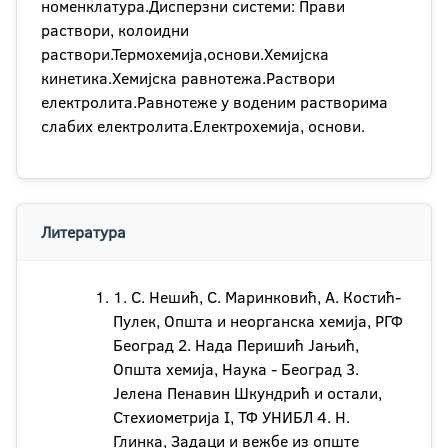
номенклатура.Дисперзни системи: Прави
раствори, колоидни
раствори.Термохемија,основи.Хемијска
кинетика.Хемијска равнотежа.Раствори
електролита.Равнотеже у воденим растворима
слабих електролита.Електрохемија, основи.
Литература
1. С. Нешић, С. Маринковић, А. Костић-
Пулек, Општа и неорганска хемија, РГФ
Београд 2. Нада Перишић Јањић,
Општа хемија, Наука - Београд 3.
Јелена Пенавин Шкундрић и остали,
Стехиометрија I, ТФ УНИБЛ 4. Н.
Глинка, Задаци и вежбе из опште