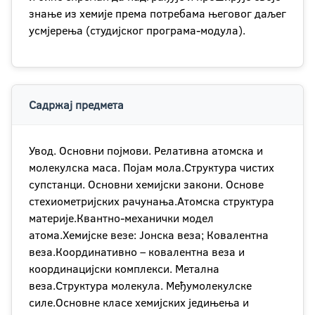
знање из хемије према потребама његовог даљег
усмјерења (студијског програма-модула).
Садржај предмета
Увод. Основни појмови. Релативна атомска и
молекулска маса. Појам мола.Структура чистих
супстанци. Основни хемијски закони. Основе
стехиометријских рачунања.Атомска структура
материје.Квантно-механички модел
атома.Хемијске везе: Јонска веза; Ковалентна
веза.Координативно – ковалентна веза и
координацијски комплекси. Метална
веза.Структура молекула. Међумолекулске
силе.Основне класе хемијских једињења и