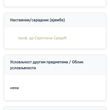
Наставник/сарадник (вјежбе)
проф. др Свјетлана Средић
Условљност другим предметима / Облик
условљености
нема