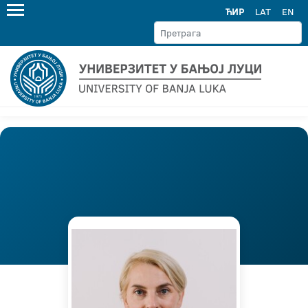
ЋИР
LAT
EN