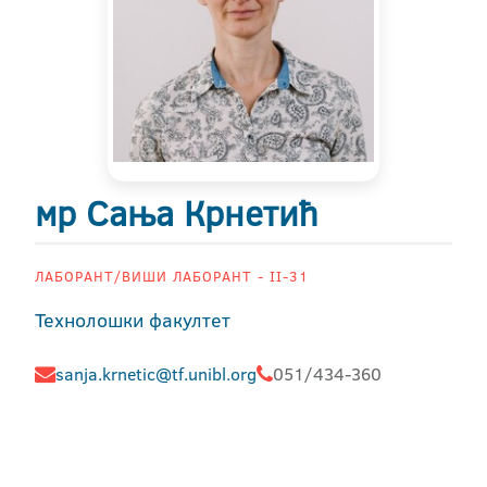
мр Сања Крнетић
ЛАБОРАНТ/ВИШИ ЛАБОРАНТ - II-31
Технолошки факултет
sanja.krnetic@tf.unibl.org
051/434-360