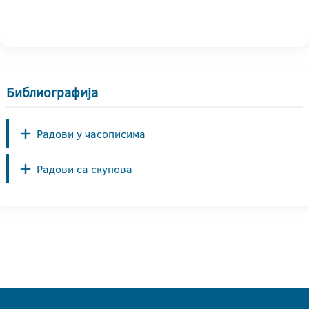
Библиографија
Радови у часописима
Радови са скупова