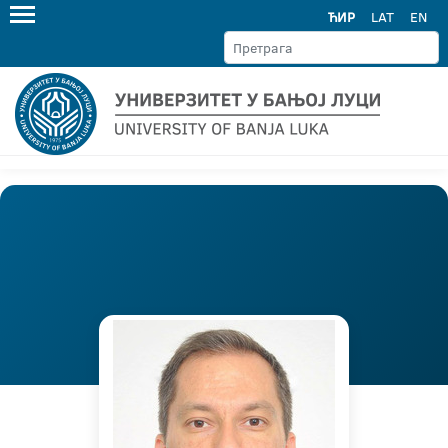
ЋИР
LAT
EN