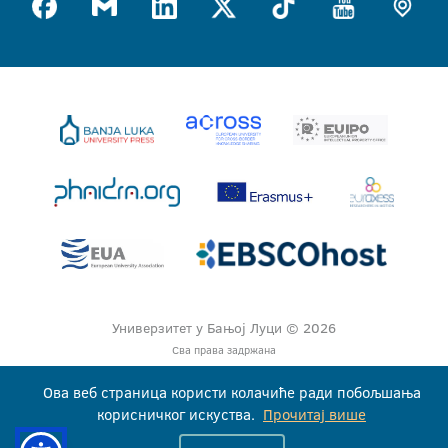
Универзитет у Бањој Луци © 2026
Сва права задржана
Ова веб страница користи колачиће ради побољшања
корисничког искуства.
Прочитај више