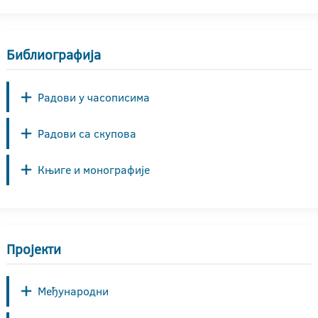
Библиографија
Радови у часописима
Радови са скупова
Књиге и монографије
Пројекти
Међународни