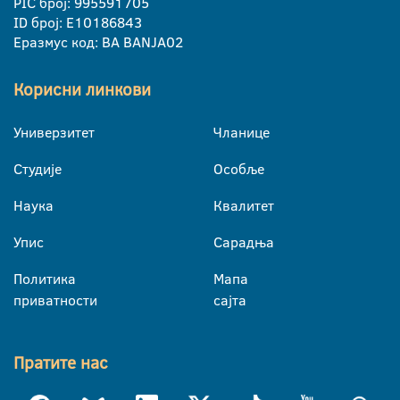
PIC број: 995591705
ID број: E10186843
Еразмус код: BA BANJA02
Корисни линкови
Универзитет
Чланице
Студије
Особље
Наука
Квалитет
Упис
Сарадња
Политика
Мапа
приватности
сајта
Пратите нас