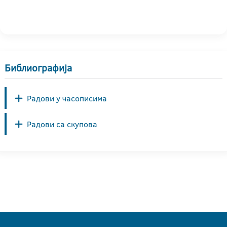
Библиографија
Радови у часописима
Радови са скупова