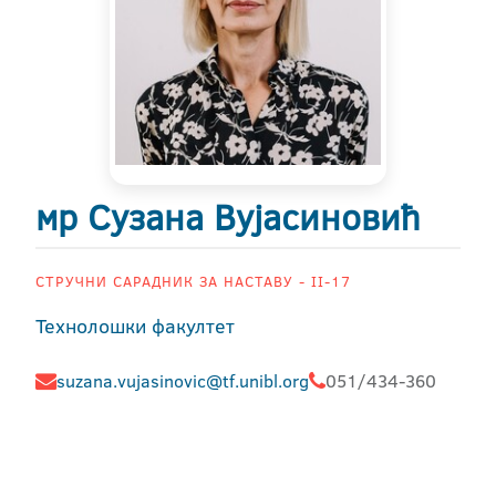
мр Сузана Вујасиновић
СТРУЧНИ САРАДНИК ЗА НАСТАВУ - II-17
Технолошки факултет
suzana.vujasinovic@tf.unibl.org
051/434-360