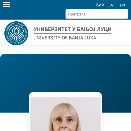
ЋИР
LAT
EN