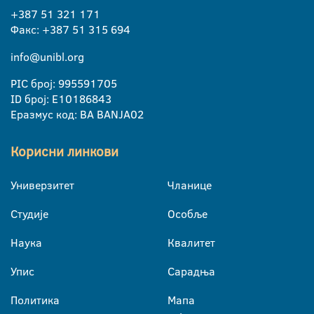
+387 51 321 171
Факс: +387 51 315 694
info@unibl.org
PIC број: 995591705
ID број: E10186843
Еразмус код: BA BANJA02
Корисни линкови
Универзитет
Чланице
Студије
Особље
Наука
Квалитет
Упис
Сарадња
Политика
Мапа