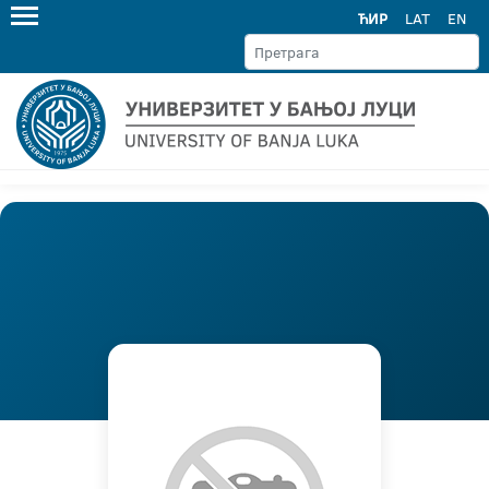
ЋИР
LAT
EN