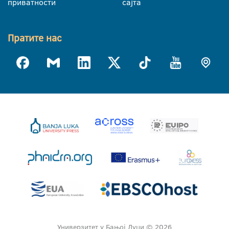
приватности
сајта
Пратите нас
Универзитет у Бањој Луци © 2026