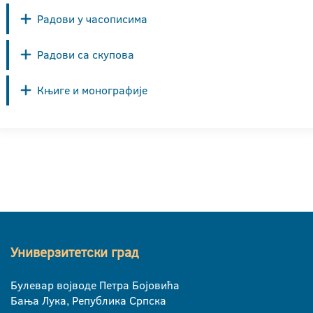
Радови у часописима
Радови са скупова
Књиге и монографије
Универзитетски град
Булевар војводе Петра Бојовића
Бања Лука, Република Српска