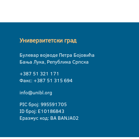
Универзитетски град
Булевар војводе Петра Бојовића
Бања Лука, Република Српска
+387 51 321 171
Факс: +387 51 315 694
info@unibl.org
PIC број: 995591705
ID број: E10186843
Еразмус код: BA BANJA02