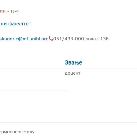
К - II-4
ки факултет
.skundric@mf.unibl.org
051/433-000 локал 136
Звање
доцент
термоенергетику