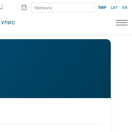
ЋИР
LAT
EN
УПИС