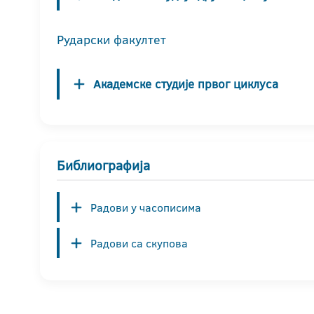
Рударски факултет
Академске студије првог циклуса
Библиографија
Радови у часописима
Радови са скупова