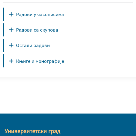
Радови у часописима
Радови са скупова
Остали радови
Књиге и монографије
Универзитетски град