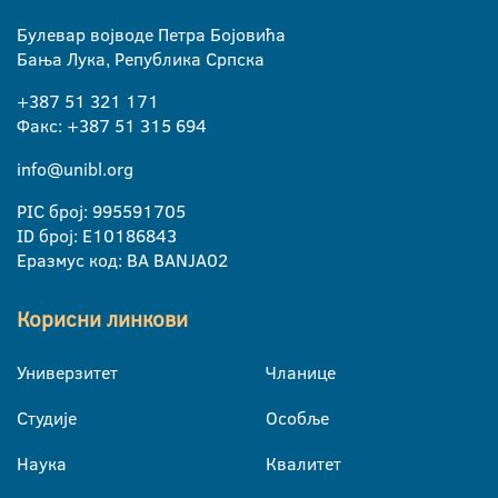
Булевар војводе Петра Бојовића
Бања Лука, Република Српска
+387 51 321 171
Факс: +387 51 315 694
info@unibl.org
PIC број: 995591705
ID број: E10186843
Еразмус код: BA BANJA02
Корисни линкови
Универзитет
Чланице
Студије
Особље
Наука
Квалитет