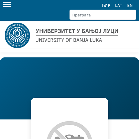
ЋИР
LAT
EN