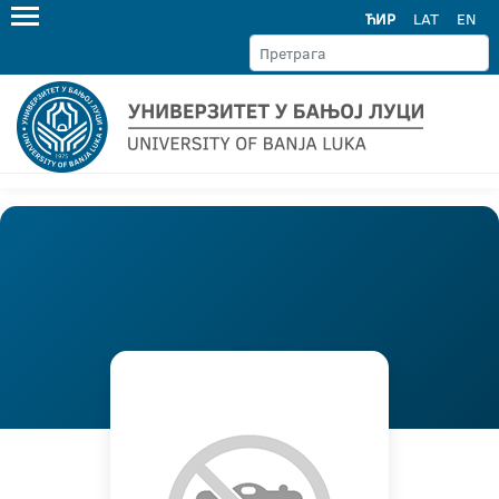
ЋИР
LAT
EN