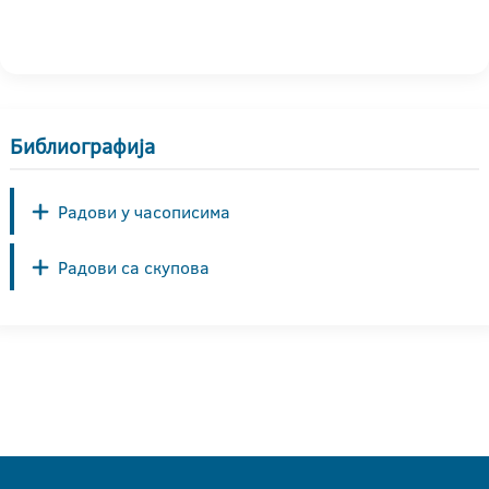
Библиографија
Радови у часописима
Радови са скупова