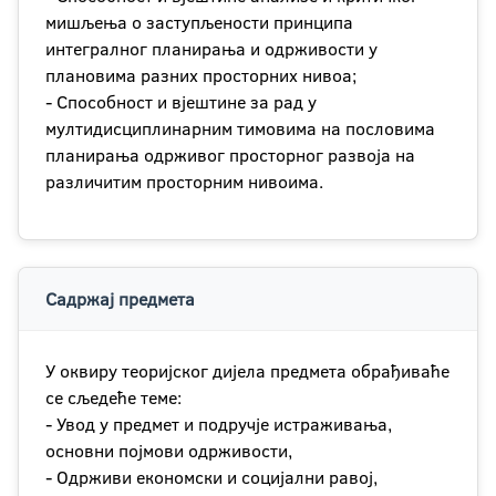
мишљења о заступљености принципа
интегралног планирања и одрживости у
плановима разних просторних нивоа;
- Способност и вјештине за рад у
мултидисциплинарним тимовима на пословима
планирања одрживог просторног развоја на
различитим просторним нивоима.
Садржај предмета
У оквиру теоријског дијела предмета обрађиваће
се сљедеће теме:
- Увод у предмет и подручје истраживања,
основни појмови одрживости,
- Одрживи економски и социјални равој,