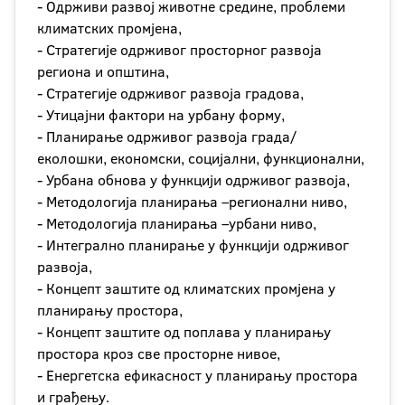
- Одрживи развој животне средине, проблеми
климатских промјена,
- Стратегије одрживог просторног развоја
региона и општина,
- Стратегије одрживог развоја градова,
- Утицајни фактори на урбану форму,
- Планирање одрживог развоја града/
еколошки, економски, социјални, функционални,
- Урбана обнова у функцији одрживог развоја,
- Методологија планирања –регионални ниво,
- Методологија планирања –урбани ниво,
- Интегрално планирање у функцији одрживог
развоја,
- Концепт заштите од климатских промјена у
планирању простора,
- Концепт заштите од поплава у планирању
простора кроз све просторне нивое,
- Енергетска ефикасност у планирању простора
и грађењу.