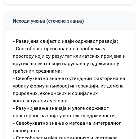
Исходи учења (стечена знања)
- Развијена свијест о идеји одрживог развоја;
- Способност препознавања проблема у
простору који су резултат климатских промјена и
других аспеката који нарушавају одрживост у
грађеним срединама;
- Свеобухватно знање о утицајним факторима на
урбану форму и њиховој интеракцији, из домена
природних, економских и социјалних
контекстуалних услова;
- Разумијевање значаја и улоге одрживог
просторног развоја у контексту одрживости;
- Свеобухватно знање о методама интегралног
планирања;
- Способност и вјештине анализе и критичког