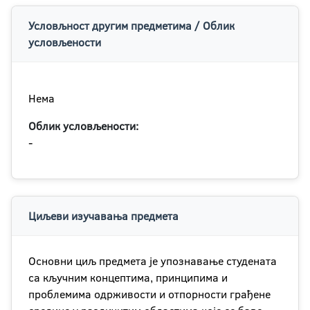
Условљност другим предметима / Облик
условљености
Нема
Облик условљености:
-
Циљеви изучавања предмета
Основни циљ предмета је упознавање студената
са кључним концептима, принципима и
проблемима одрживости и отпорности грађене