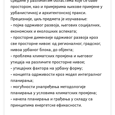
средине у различитим областима које се баве
простором, као и примјерима њихове примјене у
урбанистичкој и архитектонској пракси.
Прецизније, циљ предмета је изучавање:
- појма одрживог развоја, његових социјалних,
економских и еколошких аспеката;
- просторне димензије одрживог развоја кроз
све просторне нивое: од регионалног, градског,
нивоа урбаног блока, до објекта;
- проблема климатских промјена и његовог
утицаја на различите просторне нивое;
- утицајних фактора на урбану форму;
- концепта одрживости кроз модел интегралног
планирања;
- могућности унапређења методологије
планирања у условима климатских промјена;
- начела планирања и грађења у складу са
принципима енергетске ефикасности.