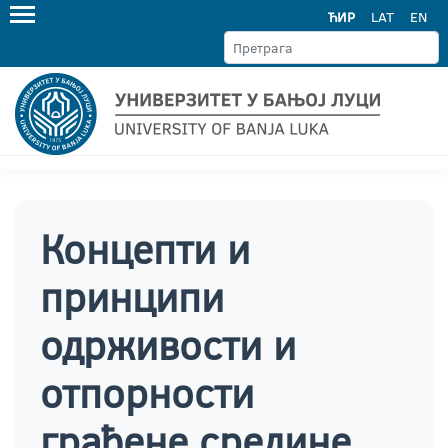
ЋИР
LAT
EN
Концепти и
принципи
одрживости и
отпорности
грађене средине