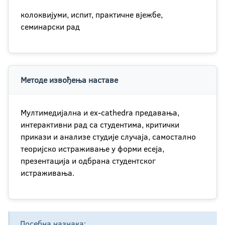
колоквијуми, испит, практичне вјежбе,
семинарски рад
Методе извођења наставе
Мултимедијална и ex-cathedra предавања,
интерактивни рад са студентима, критички
прикази и анализе студије случаја, самостално
теоријско истраживање у форми есеја,
презентација и одбрана студентског
истраживања.
Посебна назнака: