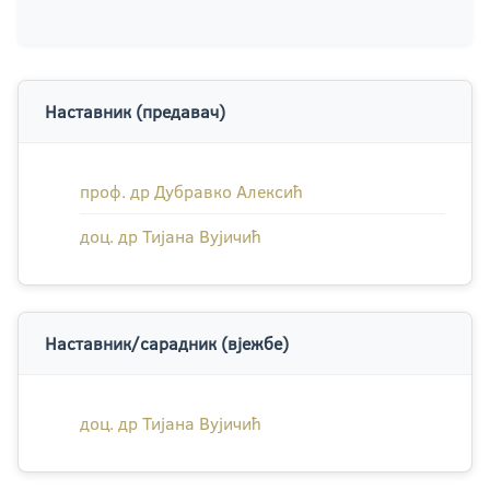
Наставник (предавач)
проф. др Дубравко Алексић
доц. др Тијана Вујичић
Наставник/сарадник (вјежбе)
доц. др Тијана Вујичић