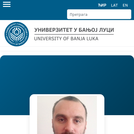
ЋИР
LAT
EN