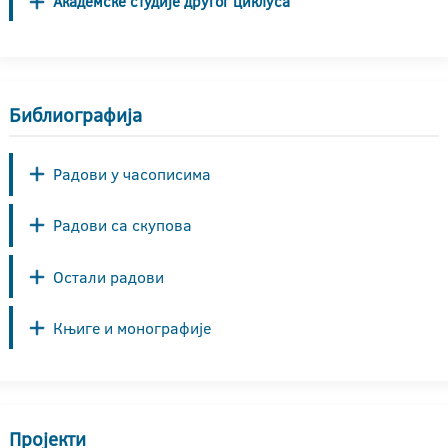
Академске студије другог циклуса
Библиографија
Радови у часописима
Радови са скупова
Остали радови
Књиге и монографије
Пројекти