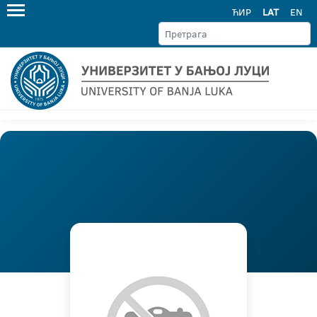
ЋИР
LAT
EN