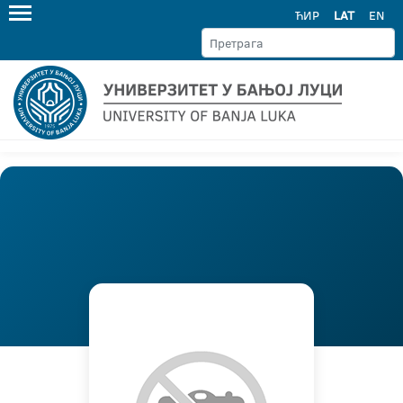
ЋИР
LAT
EN