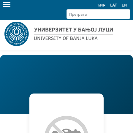
ЋИР
LAT
EN