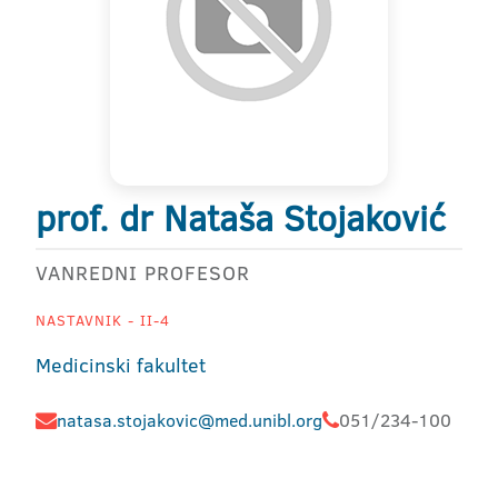
prof. dr Nataša Stojaković
VANREDNI PROFESOR
NASTAVNIK - II-4
Medicinski fakultet
natasa.stojakovic@med.unibl.org
051/234-100