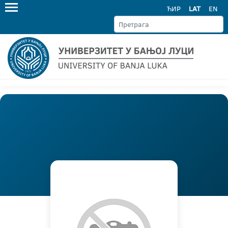
ЋИР
LAT
EN