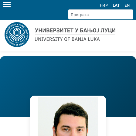
ЋИР
LAT
EN