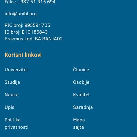
Faks: +387 51 315 694
info@unibl.org
PIC broj: 995591705
ID broj: E10186843
Erazmus kod: BA BANJA02
Korisni linkovi
Univerzitet
Članice
Studije
Osoblje
Nauka
Kvalitet
Upis
Saradnja
Politika
Mapa
privatnosti
sajta