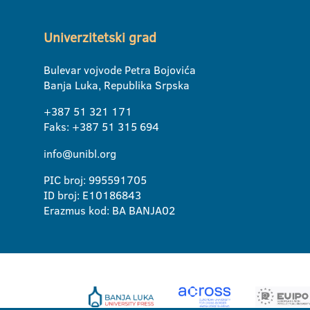
Univerzitetski grad
Bulevar vojvode Petra Bojovića
Banja Luka, Republika Srpska
+387 51 321 171
Faks: +387 51 315 694
info@unibl.org
PIC broj: 995591705
ID broj: E10186843
Erazmus kod: BA BANJA02