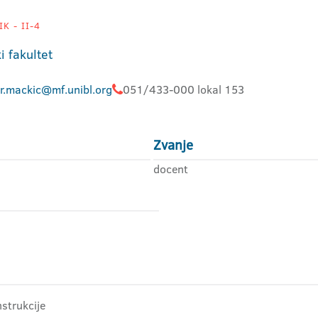
K - II-4
i fakultet
ir.mackic@mf.unibl.org
051/433-000 lokal 153
Zvanje
docent
strukcije