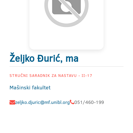
Željko Đurić, ma
STRUČNI SARADNIK ZA NASTAVU - II-17
Mašinski fakultet
zeljko.djuric@mf.unibl.org
051/460-199