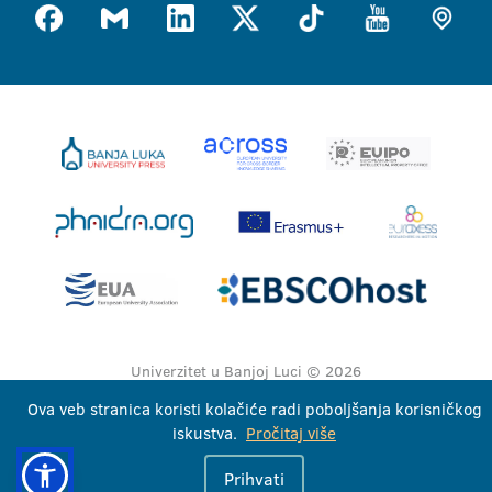
Univerzitet u Banjoj Luci © 2026
Sva prava zadržana
Ova veb stranica koristi kolačiće radi poboljšanja korisničkog
iskustva.
Pročitaj više
Prihvati