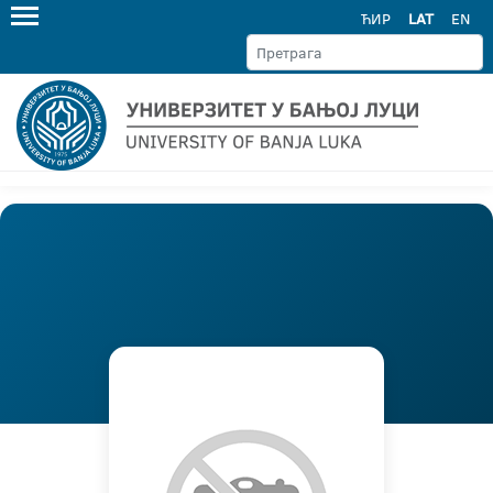
ЋИР
LAT
EN