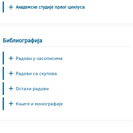
Академске студије првог циклуса
Библиографија
Радови у часописима
Радови са скупова
Остали радови
Књиге и монографије