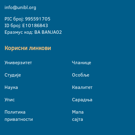
info@unibl.org
PIC број: 995591705
ID број: E10186843
Еразмус код: BA BANJA02
Корисни линкови
Универзитет
Чланице
Студије
Особље
Наука
Квалитет
Упис
Сарадња
Политика
Мапа
приватности
сајта