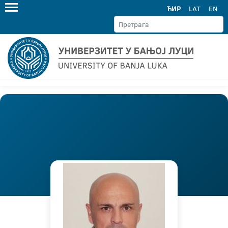
ЋИР
LAT
EN