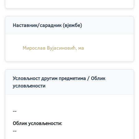
Наставник/сарадник (вјежбе)
Мирослав Вујасиновић, ма
Условљност другим предметима / Облик
условљености
--
Облик условљености:
--