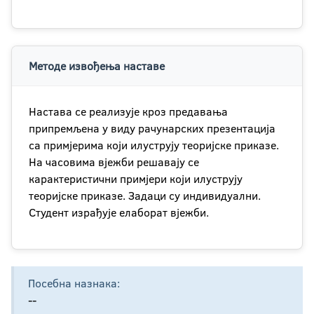
Методе извођења наставе
Настава се реализује кроз предавања
припремљена у виду рачунарских презентација
са примјерима који илуструју теоријске приказе.
На часовима вјежби решавају се
карактеристични примјери који илуструју
теоријске приказе. Задаци су индивидуални.
Студент израђује елаборат вјежби.
Посебна назнака:
--