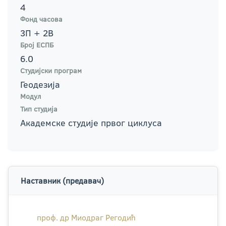
4
Фонд часова
3П + 2В
Број ЕСПБ
6.0
Студијски програм
Геодезија
Модул
Тип студија
Академске студије првог циклуса
Наставник (предавач)
проф. др Миодраг Регодић