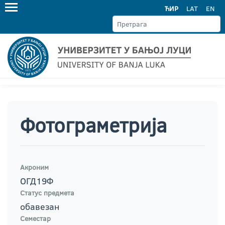
ЋИР
LAT
EN
Фотограметрија
Акроним
ОГД19Ф
Статус предмета
обавезан
Семестар