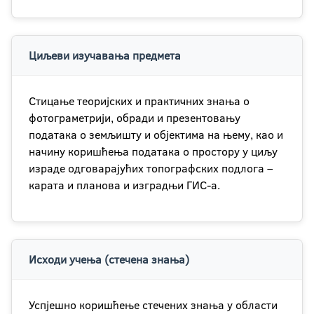
Циљеви изучавања предмета
Стицање теоријских и практичних знања о
фотограметрији, обради и презентовању
података о земљишту и објектима на њему, као и
начину коришћења података о простору у циљу
израде одговарајућих топографских подлога –
карата и планова и изградњи ГИС-а.
Исходи учења (стечена знања)
Успјешно коришћење стечених знања у области