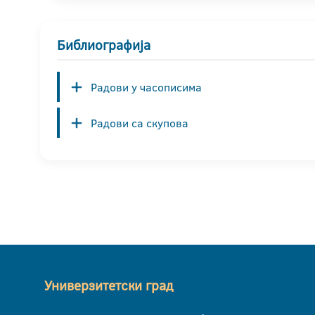
Библиографија
Радови у часописима
Радови са скупова
Универзитетски град