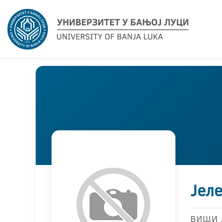
Јел
ВИШИ 