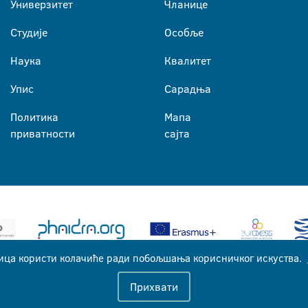
Универзитет
Чланице
Студије
Особље
Наука
Квалитет
Упис
Сарадња
Политика
Мапа
приватности
сајта
ица користи колачиће ради побољшања корисничког искуства.
Универзитет у Бањој Луци © 2026
Прихвати
Сва права задржана