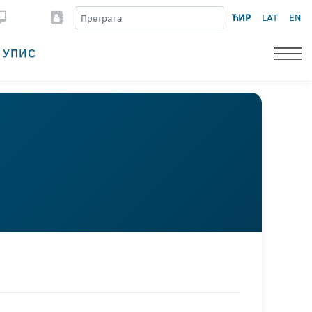
ЋИР
LAT
EN
УПИС