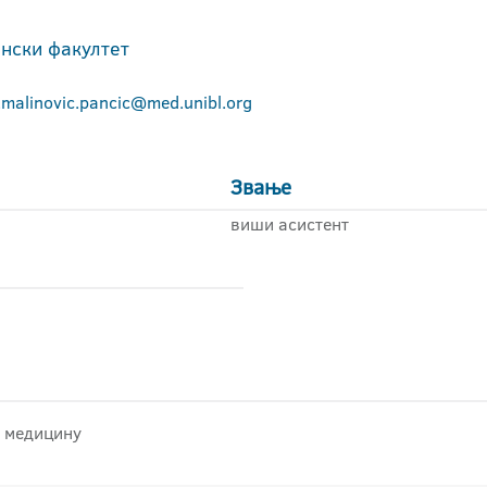
нски факултет
.malinovic.pancic@med.unibl.org
Звање
виши асистент
у медицину