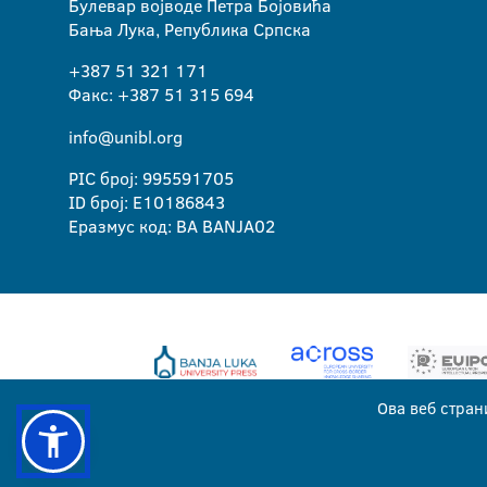
Булевар војводе Петра Бојовића
Бања Лука, Република Српска
+387 51 321 171
Факс: +387 51 315 694
info@unibl.org
PIC број: 995591705
ID број: E10186843
Еразмус код: BA BANJA02
Ова веб стран