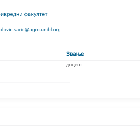
ивредни факултет
olovic.saric@agro.unibl.org
Звање
доцент