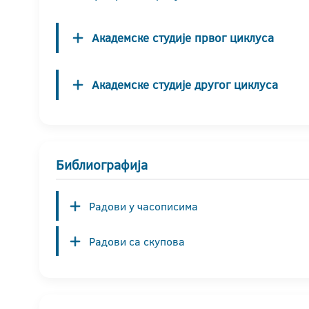
Академске студије првог циклуса
Академске студије другог циклуса
Библиографија
Радови у часописима
Радови са скупова