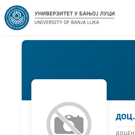
доц
ДОЦЕН