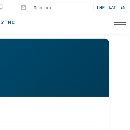
ЋИР
LAT
EN
УПИС