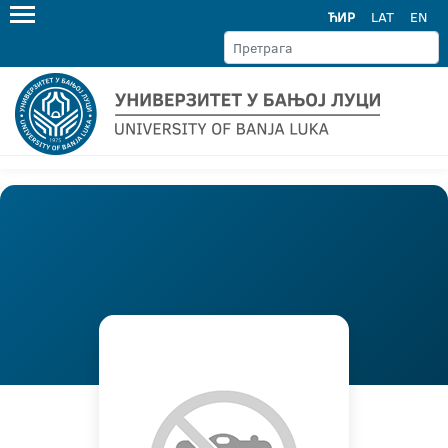
ЋИР
LAT
EN