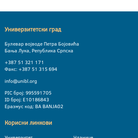
Универзитетски град
Булевар војводе Петра Бојовића
Бања Лука, Република Српска
+387 51 321 171
Факс: +387 51 315 694
info@unibl.org
PIC број: 995591705
ID број: E10186843
Еразмус код: BA BANJA02
Корисни линкови
Универзитет
Чланице