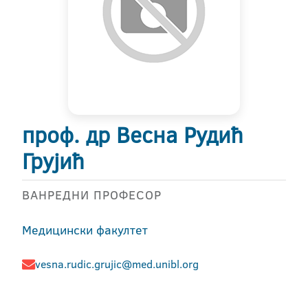
проф. др Весна Рудић
Грујић
ВАНРЕДНИ ПРОФЕСОР
Медицински факултет
vesna.rudic.grujic@med.unibl.org