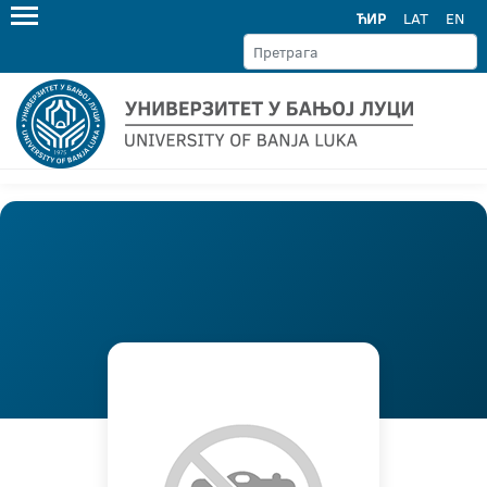
ЋИР
LAT
EN