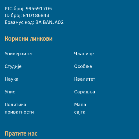
PIC број: 995591705
ID број: E10186843
Еразмус код: BA BANJA02
Корисни линкови
Универзитет
Чланице
Студије
Особље
Наука
Квалитет
Упис
Сарадња
Политика
Мапа
приватности
сајта
Пратите нас