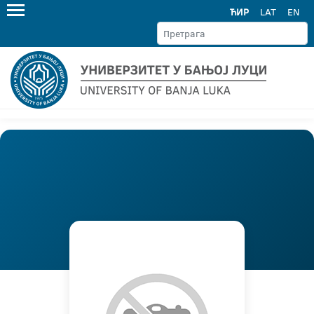
ЋИР
LAT
EN