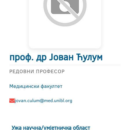
проф. др Јован Ћулум
РЕДОВНИ ПРОФЕСОР
Медицински факултет
jovan.culum@med.unibl.org
Ужа научна/умјетничка област