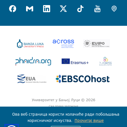
Универзитет у Бањој Луци © 2026
Сва права задржана
Ова веб страница користи колачиће ради побољшања
корисничког искуства.
Прочитај више