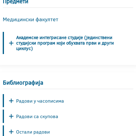
Предмети
Медицински факултет
Академске интегрисане студије (јединствени
студијски програм који обухвата први и други
циклус)
Библиографија
Радови у часописима
Радови са скупова
Остали радови