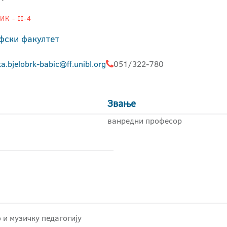
К - II-4
фски факултет
a.bjelobrk-babic@ff.unibl.org
051/322-780
Звање
ванредни професор
 и музичку педагогију