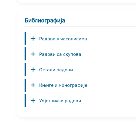
Библиографија
Радови у часописима
Радови са скупова
Остали радови
Књиге и монографије
Умјетнички радови