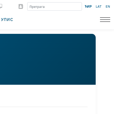
ЋИР
LAT
EN
УПИС