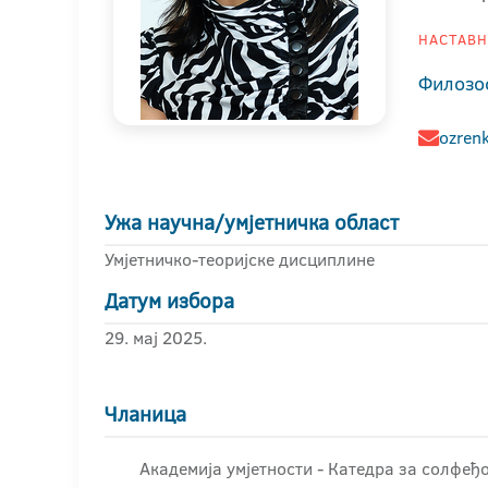
НАСТАВНИ
Филозо
ozrenk
Ужа научна/умјетничка област
Умјетничко-теоријске дисциплине
Датум избора
29. мај 2025.
Чланица
Академија умјетности - Катедра за солфеђо