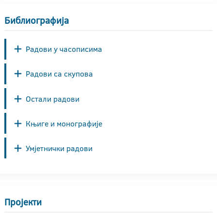
Библиографија
Радови у часописима
Радови са скупова
Остали радови
Књиге и монографије
Умјетнички радови
Пројекти