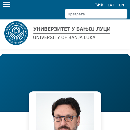
ЋИР
LAT
EN