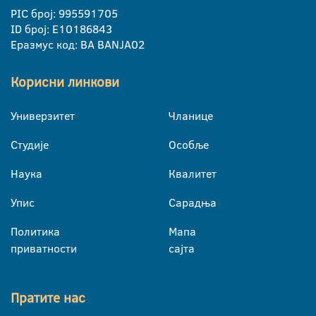
PIC број: 995591705
ID број: E10186843
Еразмус код: BA BANJA02
Корисни линкови
Универзитет
Чланице
Студије
Особље
Наука
Квалитет
Упис
Сарадња
Политика
Мапа
приватности
сајта
Пратите нас