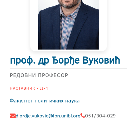
проф. др Ђорђе Вуковић
РЕДОВНИ ПРОФЕСОР
НАСТАВНИК - II-4
Факултет политичких наука
djordje.vukovic@fpn.unibl.org
051/304-029