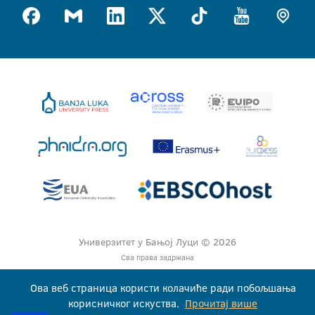
Универзитет у Бањој Луци © 2026
Сва права задржана
Ова веб страница користи колачиће ради побољшања
корисничког искуства.
Прочитај више