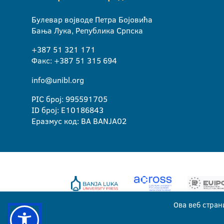
Булевар војводе Петра Бојовића
Бања Лука, Република Српска
+387 51 321 171
Факс: +387 51 315 694
info@unibl.org
PIC број: 995591705
ID број: E10186843
Еразмус код: BA BANJA02
Ова веб стран