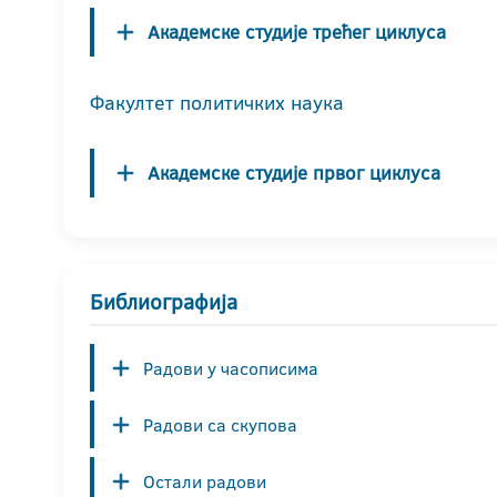
Академске студије трећег циклуса
Факултет политичких наука
Академске студије првог циклуса
Библиографија
Радови у часописима
Радови са скупова
Остали радови