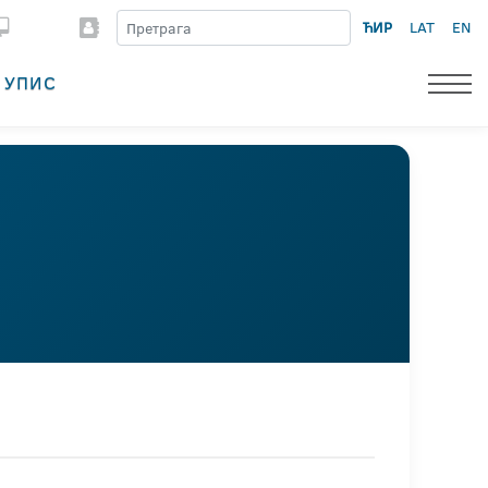
ЋИР
LAT
EN
УПИС