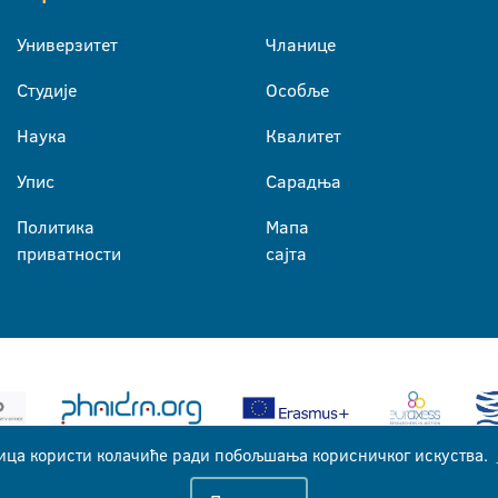
Универзитет
Чланице
Студије
Особље
Наука
Квалитет
Упис
Сарадња
Политика
Мапа
приватности
сајта
ица користи колачиће ради побољшања корисничког искуства.
Универзитет у Бањој Луци © 2026