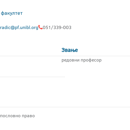
 факултет
radic@pf.unibl.org
051/339-003
Звање
редовни професор
 пословно право