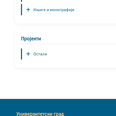
Књиге и монографије
Пројекти
Остали
Универзитетски град