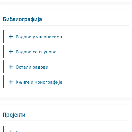
Библиографија
Радови у часописима
Радови са скупова
Остали радови
Књиге и монографије
Пројекти