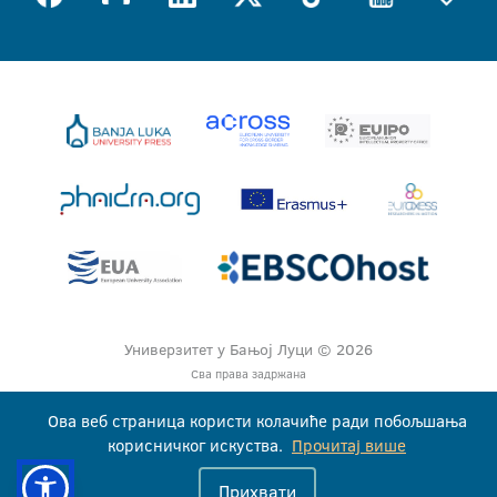
Универзитет у Бањој Луци © 2026
Сва права задржана
Ова веб страница користи колачиће ради побољшања
корисничког искуства.
Прочитај више
Прихвати