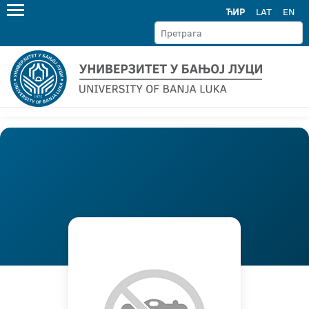
ЋИР
LAT
EN