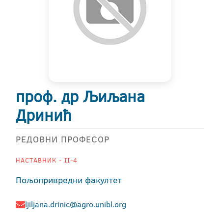
проф. др Љиљана
Дринић
РЕДОВНИ ПРОФЕСОР
НАСТАВНИК - II-4
Пољопривредни факултет
ljiljana.drinic@agro.unibl.org