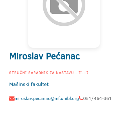
Miroslav Pećanac
STRUČNI SARADNIK ZA NASTAVU - II-17
Mašinski fakultet
miroslav.pecanac@mf.unibl.org
051/464-361