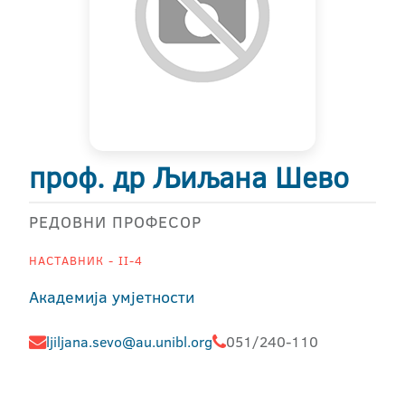
проф. др Љиљана Шево
РЕДОВНИ ПРОФЕСОР
НАСТАВНИК - II-4
Академија умјетности
ljiljana.sevo@au.unibl.org
051/240-110