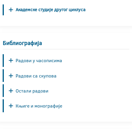
Академске студије другог циклуса
Библиографија
Радови у часописима
Радови са скупова
Остали радови
Књиге и монографије