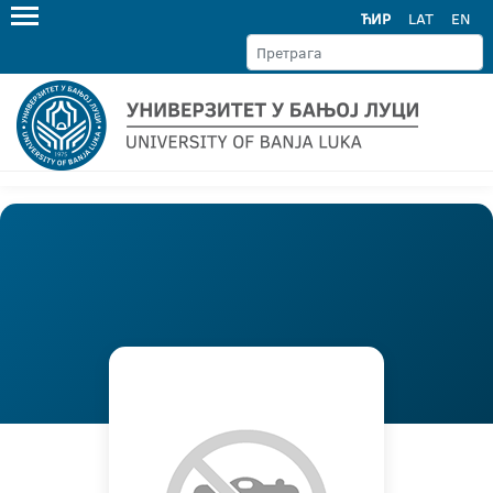
ЋИР
LAT
EN