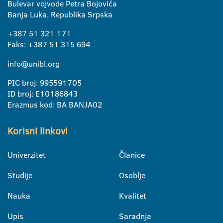
Bulevar vojvode Petra Bojovića
Banja Luka, Republika Srpska
+387 51 321 171
Faks: +387 51 315 694
info@unibl.org
PIC broj: 995591705
ID broj: E10186843
Erazmus kod: BA BANJA02
Korisni linkovi
Univerzitet
Članice
Studije
Osoblje
Nauka
Kvalitet
Upis
Saradnja