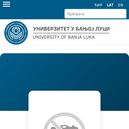
ЋИР
LAT
EN