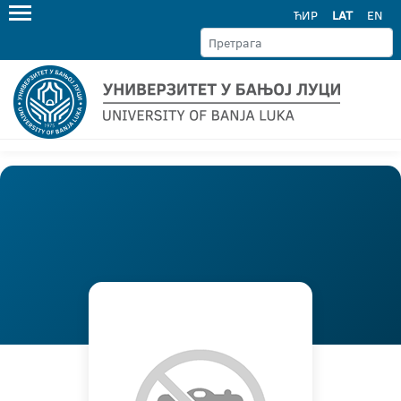
ЋИР
LAT
EN