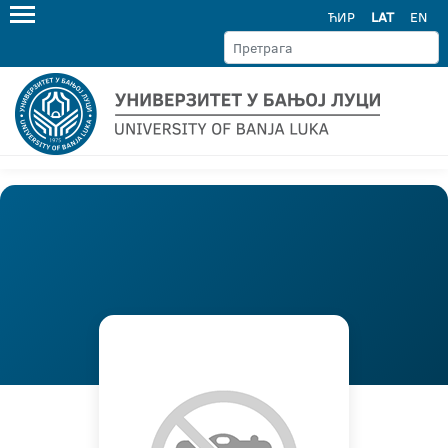
ЋИР
LAT
EN