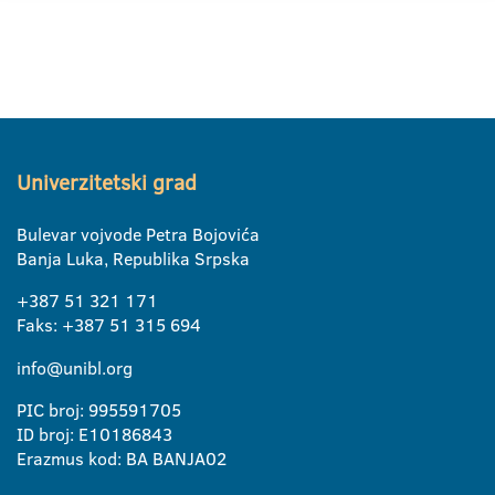
Univerzitetski grad
Bulevar vojvode Petra Bojovića
Banja Luka, Republika Srpska
+387 51 321 171
Faks: +387 51 315 694
info@unibl.org
PIC broj: 995591705
ID broj: E10186843
Erazmus kod: BA BANJA02