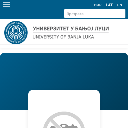
ЋИР
LAT
EN