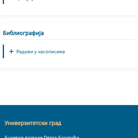
Библиографија
Радови у часописима
Универзитетски град
Булевар војводе Петра Бојовића