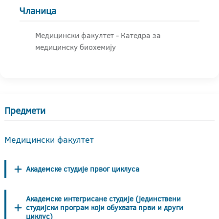
Чланица
Медицински факултет - Катедра за
медицинску биохемију
Предмети
Медицински факултет
Академске студије првог циклуса
Академске интегрисане студије (јединствени
студијски програм који обухвата први и други
циклус)