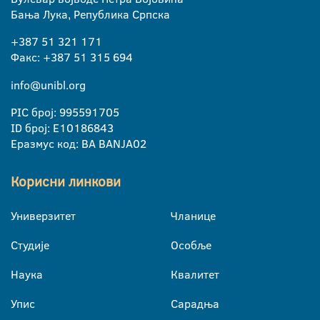
Бања Лука, Република Српска
+387 51 321 171
Факс: +387 51 315 694
info@unibl.org
PIC број: 995591705
ID број: E10186843
Еразмус код: BA BANJA02
Корисни линкови
Универзитет
Чланице
Студије
Особље
Наука
Квалитет
Упис
Сарадња