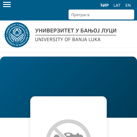
ЋИР
LAT
EN