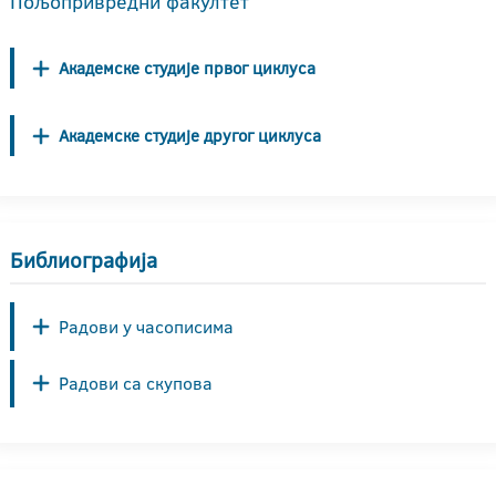
Пољопривредни факултет
Академске студије првог циклуса
Академске студије другог циклуса
Библиографија
Радови у часописима
Радови са скупова