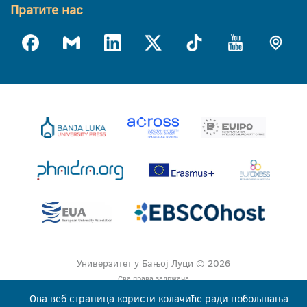
Пратите нас
Универзитет у Бањој Луци © 2026
Сва права задржана
Ова веб страница користи колачиће ради побољшања