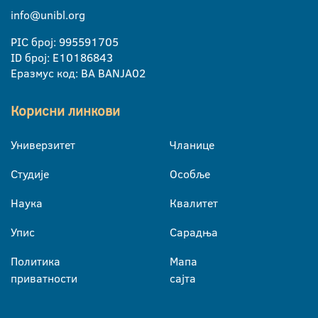
info@unibl.org
PIC број: 995591705
ID број: E10186843
Еразмус код: BA BANJA02
Корисни линкови
Универзитет
Чланице
Студије
Особље
Наука
Квалитет
Упис
Сарадња
Политика
Мапа
приватности
сајта