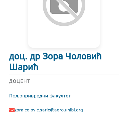
доц. др Зора Чоловић
Шарић
ДОЦЕНТ
Пољопривредни факултет
zora.colovic.saric@agro.unibl.org