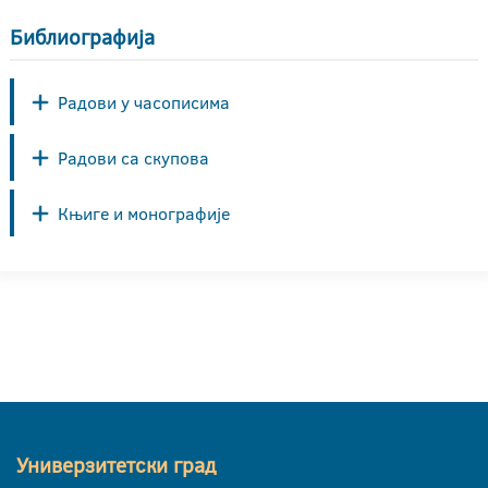
Библиографија
Радови у часописима
Радови са скупова
Књиге и монографије
Универзитетски град