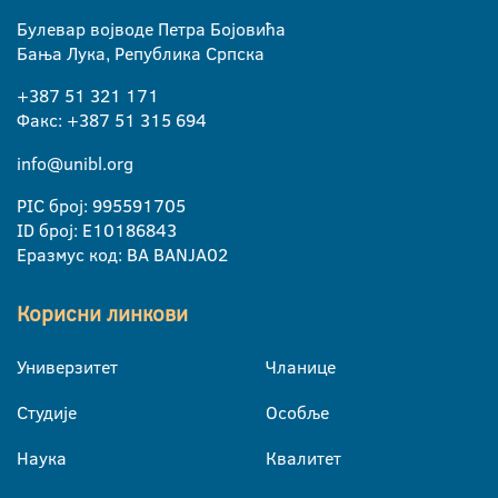
Булевар војводе Петра Бојовића
Бања Лука, Република Српска
+387 51 321 171
Факс: +387 51 315 694
info@unibl.org
PIC број: 995591705
ID број: E10186843
Еразмус код: BA BANJA02
Корисни линкови
Универзитет
Чланице
Студије
Особље
Наука
Квалитет