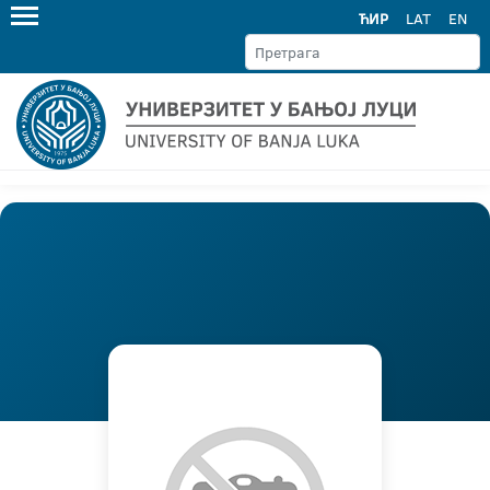
ЋИР
LAT
EN