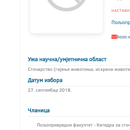
НАСТАВНИ
Пољопр
bozo.
Ужа научна/умјетничка област
Сточарство (гајење животиња, исхрана живот
Датум избора
27. септембар 2018.
Чланица
Пољопривредни факултет - Катедра за сто