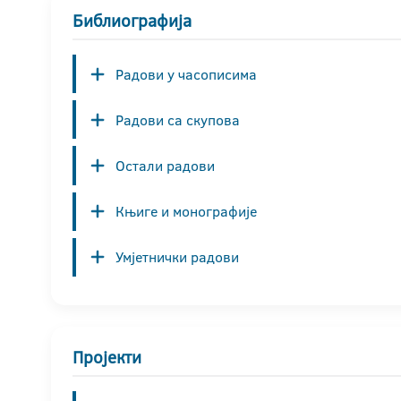
Библиографија
Радови у часописима
Радови са скупова
Остали радови
Књиге и монографије
Умјетнички радови
Пројекти