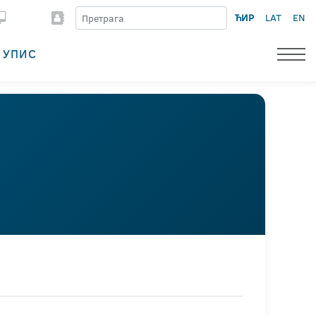
ЋИР
LAT
EN
УПИС