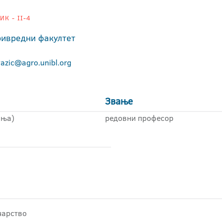
К - II-4
ивредни факултет
vazic@agro.unibl.org
Звање
иња)
редовни професор
чарство