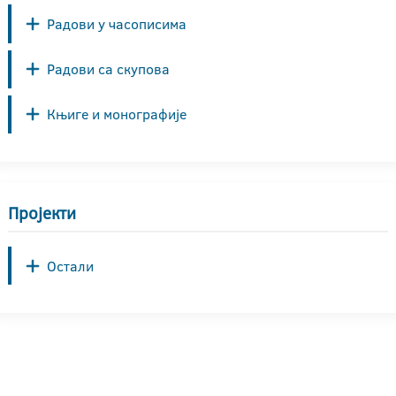
Радови у часописима
Радови са скупова
Књиге и монографије
Пројекти
Остали