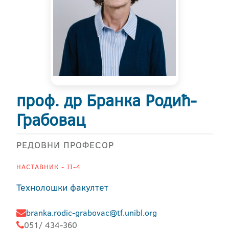
проф. др Бранка Родић-
Грабовац
РЕДОВНИ ПРОФЕСОР
НАСТАВНИК - II-4
Технолошки факултет
branka.rodic-grabovac@tf.unibl.org
051/ 434-360