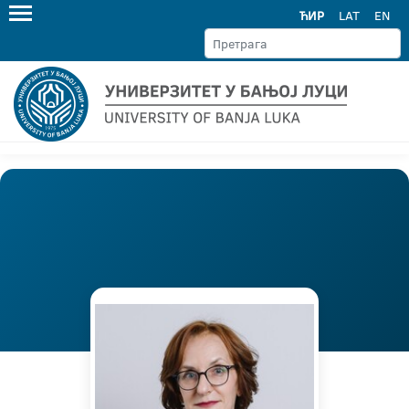
ЋИР
LAT
EN