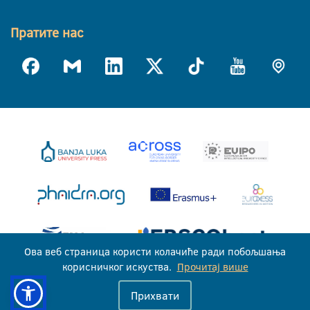
Пратите нас
Ова веб страница користи колачиће ради побољшања
корисничког искуства.
Прочитај више
Универзитет у Бањој Луци © 2026
Прихвати
Сва права задржана