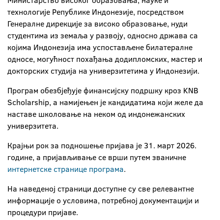
Министарство високог образовања, науке и
технологије Републике Индонезије, посредством
Генералне дирекције за високо образовање, нуди
студентима из земаља у развоју, односно држава са
којима Индонезија има успостављене билатералне
односе, могућност похађања додипломских, мастер и
докторских студија на универзитетима у Индонезији.
Програм обезбјеђује финансијску подршку кроз KNB
Scholarship, а намијењен је кандидатима који желе да
наставе школовање на неком од индонежанских
универзитета.
Крајњи рок за подношење пријава је 31. март 2026.
године, а пријављивање се врши путем званичне
интернетске странице програма
.
На наведеној страници доступне су све релевантне
информације о условима, потребној документацији и
процедури пријаве.