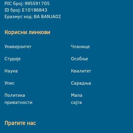
PIC број: 995591705
ID број: E10186843
Еразмус код: BA BANJA02
Корисни линкови
Универзитет
Чланице
Студије
Особље
Наука
Квалитет
Упис
Сарадња
Политика
Мапа
приватности
сајта
Пратите нас