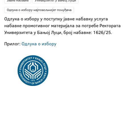
Јавне набавке
Универзитет у Бањој Луци
Одлука о избору најповољнијег понуђача
Одлука о избору у поступку јавне набавку услуга
набавке промотивног материјала за потребе Ректората
Универзитета у Бањој Луци, број набавке: 1626/25.
Прилог:
Одлука о избору