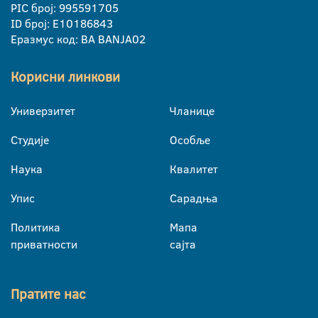
PIC број: 995591705
ID број: E10186843
Еразмус код: BA BANJA02
Корисни линкови
Универзитет
Чланице
Студије
Особље
Наука
Квалитет
Упис
Сарадња
Политика
Мапа
приватности
сајта
Пратите нас