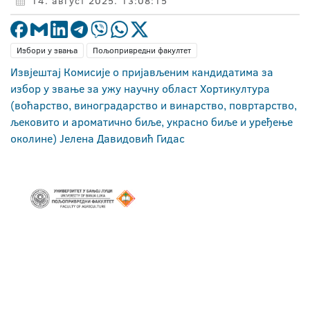
14. август 2025. 13:08:15
Избори у звања
Пољопривредни факултет
Извјештај Комисије о пријављеним кандидатима за
избор у звање за ужу научну област Хортикултура
(воћарство, виноградарство и винарство, повртарство,
љековито и ароматично биље, украсно биље и уређење
околине) Јелена Давидовић Гидас