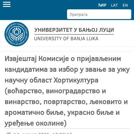
ЋИР
LAT
EN
Извјештај Комисије о пријављеним
кандидатима за избор у звање за ужу
научну област Хортикултура
(воћарство, виноградарство и
винарство, повртарство, љековито и
ароматично биље, украсно биље и
уређење околине)