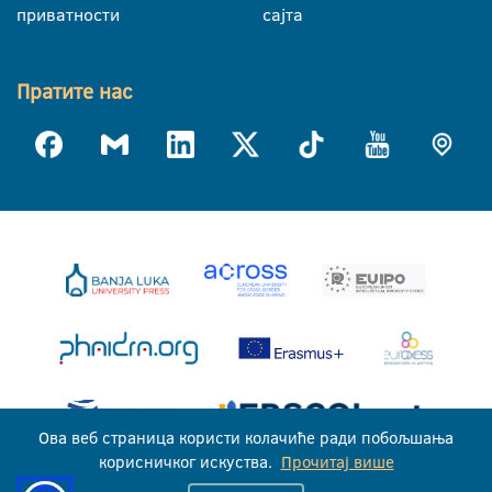
приватности
сајта
Пратите нас
Ова веб страница користи колачиће ради побољшања
корисничког искуства.
Прочитај више