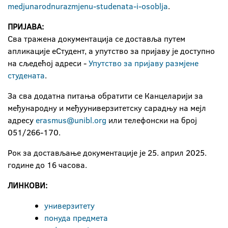
medjunarodnu
razmjenu
-
studenata
-
i
-
osoblja
.
ПРИЈАВА:
Сва тражена документација се доставља путем
апликације еСтудент, а упутство за пријаву је доступно
на сљедећој адреси -
Упутство за пријаву размјене
студената
.
За сва додатна питања обратити се Канцеларији за
међународну и међууниверзитетску сарадњу на мејл
адресу
erasmus@unibl.org
или телефонски на број
051/266-170.
Рок за достављање документације је 25. април 2025.
године до 16 часова.
ЛИНКОВИ
:
универзитетy
понуда предмета