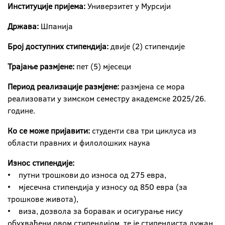
Институције пријема:
Универзитет у Мурсији
Држава:
Шпанија
Број доступних стипендија:
двије (2) стипендије
Трајање размјене:
пет (5) мјесеци
Период реализације размјене:
размјена се мора
реализовати у зимском семестру академске 2025/26.
године.
Ко се може пријавити:
студенти сва три циклуса из
области правних и филолошких наука
Износ стипендије:
• путни трошкови до износа од 275 евра,
• мјесечна стипендија у износу од 850 евра (за
трошкове живота),
• виза, дозвола за боравак и осигурање нису
обухваћени овом стипендијом, те је стипендиста дужан