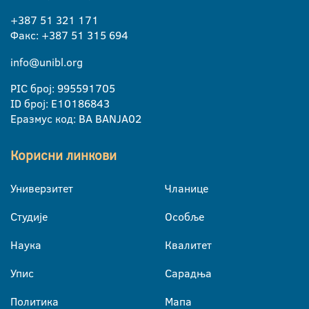
+387 51 321 171
Факс: +387 51 315 694
info@unibl.org
PIC број: 995591705
ID број: E10186843
Еразмус код: BA BANJA02
Корисни линкови
Универзитет
Чланице
Студије
Особље
Наука
Квалитет
Упис
Сарадња
Политика
Мапа