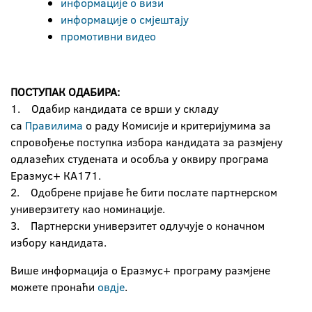
информације о визи
информације о смјештају
промотивни видео
ПОСТУПАК ОДАБИРА:
1. Одабир кандидата се врши у складу
са
Правилима
о раду Комисије и критеријумима за
спровођење поступка избора кандидата за размјену
одлазећих студената и особља у оквиру програма
Еразмус+ КА171.
2. Одобрене пријаве ће бити послате партнерском
универзитету као номинације.
3. Партнерски универзитет одлучује о коначном
избору кандидата.
Више информација о Еразмус+ програму размјене
можете пронаћи
овдје
.