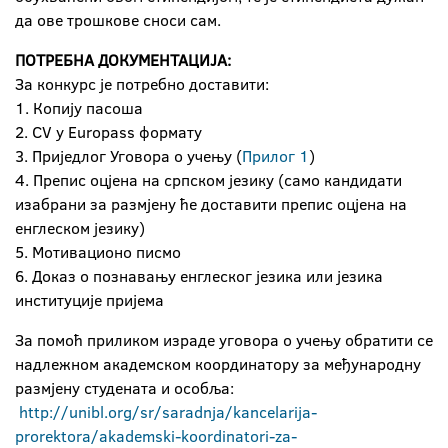
да ове трошкове сноси сам.
ПОТРЕБНА ДОКУМЕНТАЦИЈА:
За конкурс је потребно доставити:
1. Копију пасоша
2. CV у Europass формату
3. Приједлог Уговора о учењу (
Прилог 1
)
4. Препис оцјена на српском језику (само кандидати
изабрани за размјену ће доставити препис оцјена на
енглеском језику)
5. Мотивационо писмо
6. Доказ о познавању енглеског језика или језика
институције пријема
За помоћ приликом израде уговора о учењу обратити се
надлежном академском координатору за међународну
размјену студената и особља:
http
://
unibl
.
org
/
sr
/
saradnja
/
kancelarija
-
prorektora
/
akademski
-
koordinatori
-
za
-