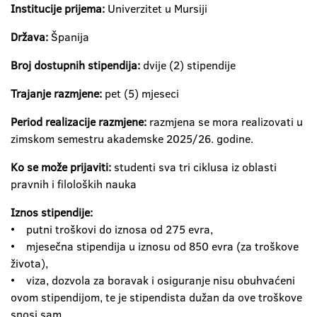
Institucije prijema:
Univerzitet u Mursiji
Država:
Španija
Broj dostupnih stipendija:
dvije (2) stipendije
Trajanje razmjene:
pet (5) mjeseci
Period realizacije razmjene:
razmjena se mora realizovati u
zimskom semestru akademske 2025/26. godine.
Ko se može prijaviti:
studenti sva tri ciklusa iz oblasti
pravnih i filoloških nauka
Iznos stipendije:
• putni troškovi do iznosa od 275 evra,
• mjesečna stipendija u iznosu od 850 evra (za troškove
života),
• viza, dozvola za boravak i osiguranje nisu obuhvaćeni
ovom stipendijom, te je stipendista dužan da ove troškove
snosi sam.