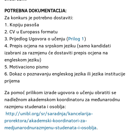
POTREBNA DOKUMENTACIJA:
Za konkurs je potrebno dostaviti:
1. Kopiju pasoša
2. CV u Europass formatu
3. Prijedlog Ugovora o učenju (
Prilog 1
)
4. Prepis ocjena na srpskom jeziku (samo kandidati
izabrani za razmjenu će dostaviti prepis ocjena na
engleskom jeziku)
5. Motivaciono pismo
6. Dokaz o poznavanju engleskog jezika ili jezika institucije
prijema
Za pomoć prilikom izrade ugovora o učenju obratiti se
nadležnom akademskom koordinatoru za međunarodnu
razmjenu studenata i osoblja:
http
://
unibl
.
org
/
sr
/
saradnja
/
kancelarija
-
prorektora
/
akademski
-
koordinatori
-
za
-
medjunarodnu
razmjenu
-
studenata
-
i
-
osoblja
.