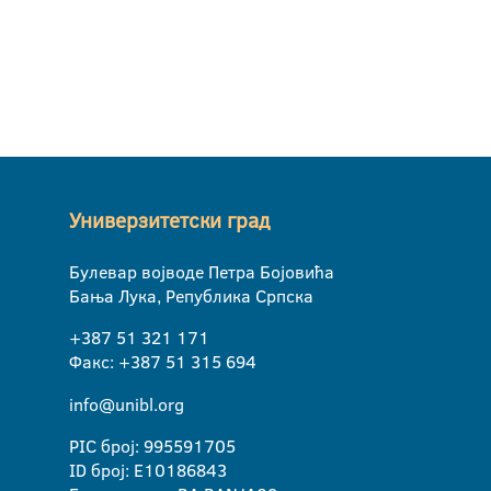
Универзитетски град
Булевар војводе Петра Бојовића
Бања Лука, Република Српска
+387 51 321 171
Факс: +387 51 315 694
info@unibl.org
PIC број: 995591705
ID број: E10186843