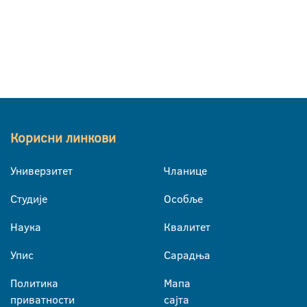
Корисни линкови
Универзитет
Чланице
Студије
Особље
Наука
Квалитет
Упис
Сарадња
Политика
Мапа
приватности
сајта