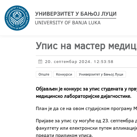
Упис на мастер медиц
20. септембар 2024. 12:53:58
Опште
Конкурси
Универзитет у Бањој Луци
Објављен је конкурс за упис студената
у прв
медицинско лабораторијске дијагностике.
План је да се на овом студијском програму 
Пријаве за упис су могуће од 23. септембра
факултету или електронски путем апликациј
предати приликом уписа.