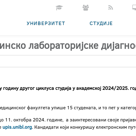
УНИВЕРЗИТЕТ
СТУДИЈЕ
инско лабораторијске дијагно
у годину другог циклуса студија у академској 2024/2025. го
Медицинског факултета упише 15 студената, и то пет у катег
 до 11. октобра 2024. године, а заинтересовани своје прија
е
upis.unibl.org
. Кандидати који конкуришу електронским пут