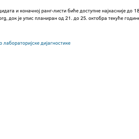
ата и коначној ранг-листи биће доступне најкасније до 18
g, док је упис планиран од 21. до 25. октобра текуће годин
о лабораторијске дијагностике