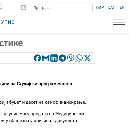
ЋИР
LAT
EN
УПИС
стике
дини на Студијски програм м
астер
орији буџет и десет на самофинансирање.
ве за упис могу предати на Медицинском
ем у обавези су оригинал документа