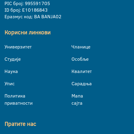
PIC број: 995591705
ID број: E10186843
Еразмус код: BA BANJA02
Корисни линкови
Универзитет
Чланице
Студије
Особље
Наука
Квалитет
Упис
Сарадња
Политика
Мапа
приватности
сајта
Пратите нас