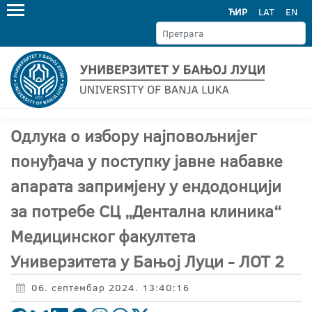
ЋИР
LAT
EN
Одлука о избору најповољнијег
понуђача у поступку јавне набавке
апарата запримјену у ендодонцији
за потребе СЦ „Дентална клиника“
Медицинског факултета
Универзитета у Бањој Луци - ЛОТ 2
06. септембар 2024. 13:40:16