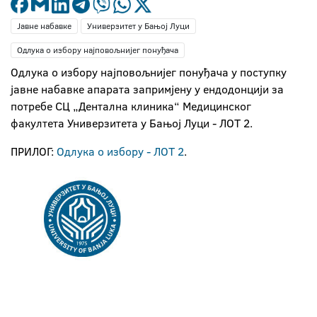
Јавне набавке
Универзитет у Бањој Луци
Одлука о избору најповољнијег понуђача
Одлука о избору најповољнијег понуђача у поступку
јавне набавке апарата запримјену у ендодонцији за
потребе СЦ „Дентална клиника“ Медицинског
факултета Универзитета у Бањој Луци - ЛОТ 2.
ПРИЛОГ:
Одлука о избору - ЛОТ 2
.