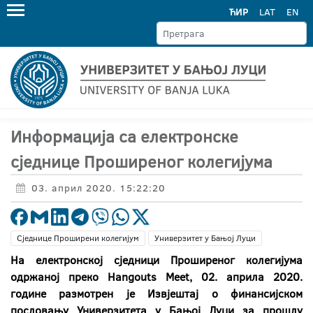
ЋИР
LAT
EN
Информација са електронске
сједнице Проширеног колегијума
03. април 2020. 15:22:20
Сједнице Проширени колегијум
Универзитет у Бањој Луци
На електронској сједници Проширеног колегијума
одржаној преко Hangouts Meet, 02. априла 2020.
године размотрен је Извјештај о финансијском
пословању Универзитета у Бањој Луци за прошлу