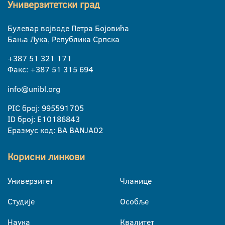
Универзитетски град
Булевар војводе Петра Бојовића
Бања Лука, Република Српска
+387 51 321 171
Факс: +387 51 315 694
info@unibl.org
PIC број: 995591705
ID број: E10186843
Еразмус код: BA BANJA02
Корисни линкови
Универзитет
Чланице
Студије
Особље
Наука
Квалитет