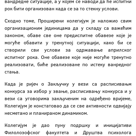
вандредне ситуације, а у којем се наводи да ће испитни
рок бити организован када се за то стекну услови.
Сходно томе, Проширени колегијум је наложио свим
организационим јединицама да у складу са важећим
законом, обаве све оне предиспитне обавезе које је
могуће обавити у тренутној ситуацији, како би се
створили сви услови за одржавање априлског
испитног рока. Оне обавезе које није могуће тренутно
реализовати, биће реализоване по истеку ванредног
стања.
Када је ријеч о Закључку у вези са расписивањм
конкурса за избор у звање, расписивању конкурса и у
вези са уговорима закљученим на одређено вријеме,
Колегијум је констатовао да се све активности одвијају
несметано и планираном динамиком.
Колегијум је дао пуну подршку и иницијативи
Филолозофског факултета и Друштва психолога