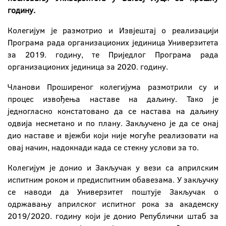
годину.
Колегијум је размотрио и Извјештај о реализацији
Програма рада организационих јединица Универзитета
за 2019. годину, те Приједлог Програма рада
организационих јединица за 2020. годину.
Чланови Проширеног колегијума размотрили су и
процес извођења наставе на даљину. Тако је
једногласно констатовано да се настава на даљину
одвија несметано и по плану. Закључено је да се онај
дио наставе и вјежби који није могуће реализовати на
овај начин, надокнади када се стекну услови за то.
Колегијум је донио и Закључак у вези са априлским
испитним роком и предиспитним обавезама. У закључку
се наводи да Универзитет поштује Закључак о
одржавању априлског испитног рока за академску
2019/2020. годину који је донио Републички штаб за