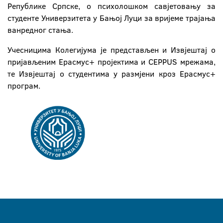
Републике Српске, о психолошком савјетовању за
студенте Универзитета у Бањој Луци за вријеме трајања
ванредног стања.
Учесницима Колегијума је представљен и Извјештај о
пријављеним Ерасмус+ пројектима и CEPPUS мрежама,
те Извјештај о студентима у размјени кроз Ерасмус+
програм.