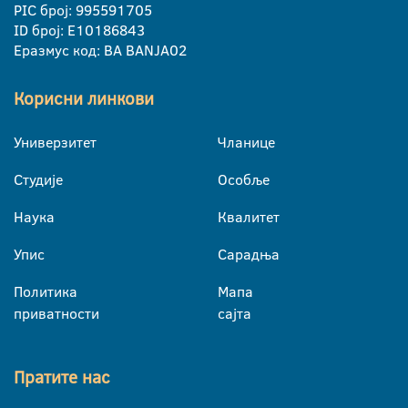
PIC број: 995591705
ID број: E10186843
Еразмус код: BA BANJA02
Корисни линкови
Универзитет
Чланице
Студије
Особље
Наука
Квалитет
Упис
Сарадња
Политика
Мапа
приватности
сајта
Пратите нас